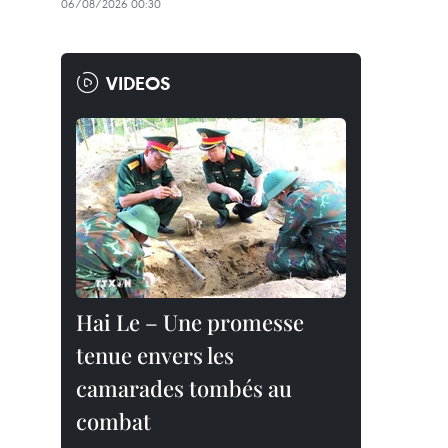
06/08/2026 00:30
VIDEOS
Hai Le – Une promesse
tenue envers les
camarades tombés au
combat