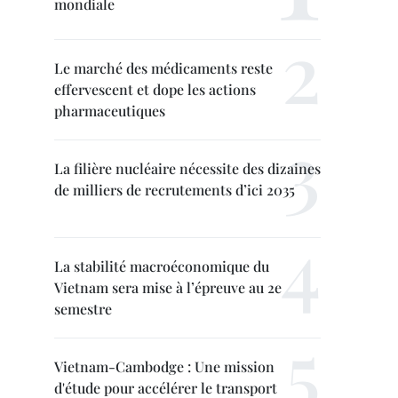
mondiale
Le marché des médicaments reste
effervescent et dope les actions
pharmaceutiques
La filière nucléaire nécessite des dizaines
de milliers de recrutements d’ici 2035
La stabilité macroéconomique du
Vietnam sera mise à l’épreuve au 2e
semestre
Vietnam-Cambodge : Une mission
d'étude pour accélérer le transport