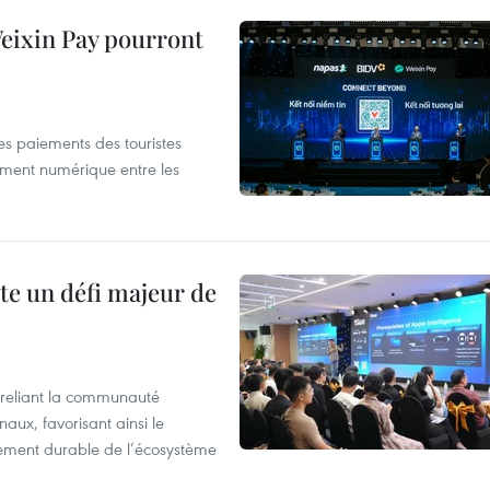
 Weixin Pay pourront
les paiements des touristes
ement numérique entre les
te un défi majeur de
reliant la communauté
aux, favorisant ainsi le
ement durable de l’écosystème