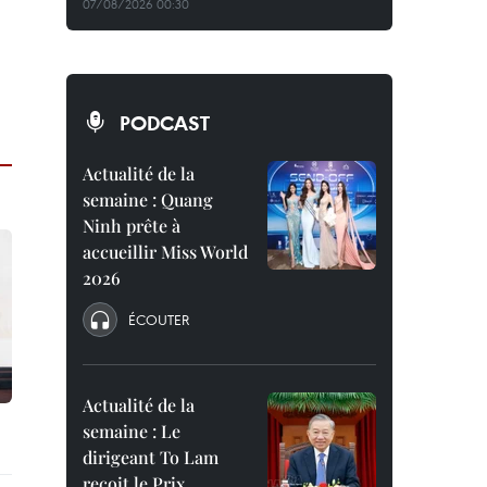
07/08/2026 00:30
PODCAST
Actualité de la
semaine : Quang
Ninh prête à
accueillir Miss World
2026
ÉCOUTER
Actualité de la
semaine : Le
dirigeant To Lam
reçoit le Prix