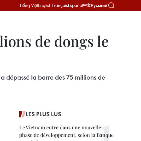
Tiếng Việt
English
Français
Español
Русский
中文
llions de dongs le
s a dépassé la barre des 75 millions de
LES PLUS LUS
Le Vietnam entre dans une nouvelle
phase de développement, selon la Banque