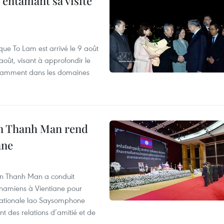
 entamant sa visite
que To Lam est arrivé le 9 août
août, visant à approfondir le
notamment dans les domaines
an Thanh Man rend
ane
an Thanh Man a conduit
tnamiens à Vientiane pour
nationale lao Saysomphone
t des relations d’amitié et de