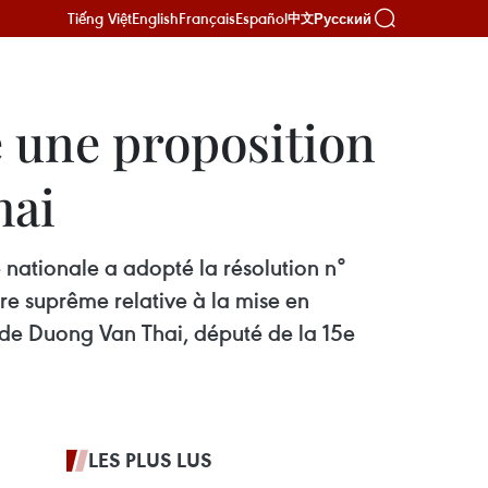
Tiếng Việt
English
Français
Español
Русский
中文
 une proposition
hai
 nationale a adopté la résolution n°
 suprême relative à la mise en
il de Duong Van Thai, député de la 15e
LES PLUS LUS