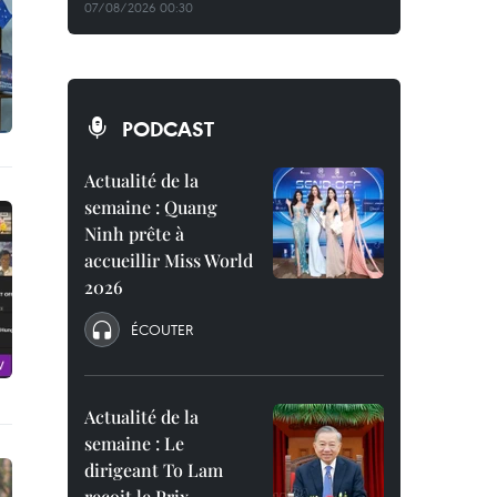
07/08/2026 00:30
PODCAST
Actualité de la
semaine : Quang
Ninh prête à
accueillir Miss World
2026
ÉCOUTER
Actualité de la
semaine : Le
dirigeant To Lam
reçoit le Prix