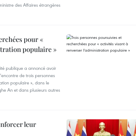
inistre des Affaires étrangères
erchées pour «
stration populaire »
rité publique a annoncé avoir
'encontre de trois personnes
ration populaire », dans le
ghe An et dans plusieurs autres
enforcer leur