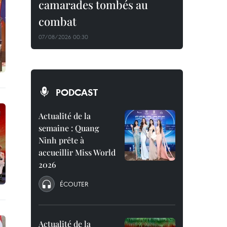
camarades tombés au
combat
07/08/2026 00:30
PODCAST
Actualité de la
semaine : Quang
Ninh prête à
accueillir Miss World
2026
ÉCOUTER
Actualité de la