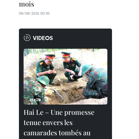
mois
08/08/2026 00:30
VIDEOS
Hai Le – Une promesse
tenue envers les
camarades tombés au