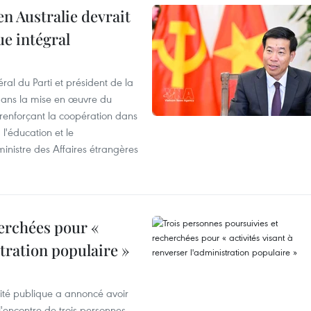
en Australie devrait
ue intégral
ral du Parti et président de la
 dans la mise en œuvre du
 renforçant la coopération dans
 l'éducation et le
inistre des Affaires étrangères
erchées pour «
stration populaire »
rité publique a annoncé avoir
'encontre de trois personnes