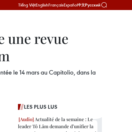
Tiếng Việt
English
Français
Español
Русский
中文
e une revue
am
ntée le 14 mars au Capitolio, dans la
LES PLUS LUS
Actualité de la semaine : Le
leader Tô Lâm demande d’unifier la