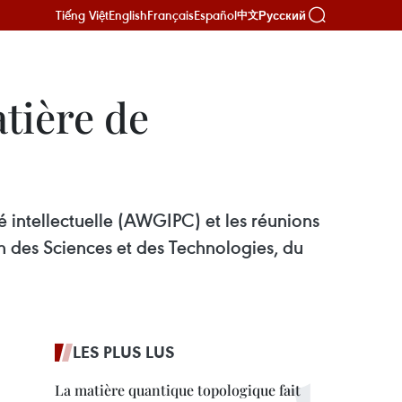
Tiếng Việt
English
Français
Español
Русский
中文
tière de
 intellectuelle (AWGIPC) et les réunions
en des Sciences et des Technologies, du
LES PLUS LUS
La matière quantique topologique fait