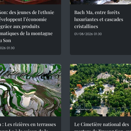
on: des jeunes de l'ethnie
Bach Ma, entre forêts
éveloppent l’économie
luxuriantes et cascades
 grâce aux produits
cristallines
matiques de la montagne
01/08/2026 01:30
u Son
026 01:30
 : Les rizières en terrasses
Le Cimetière national des