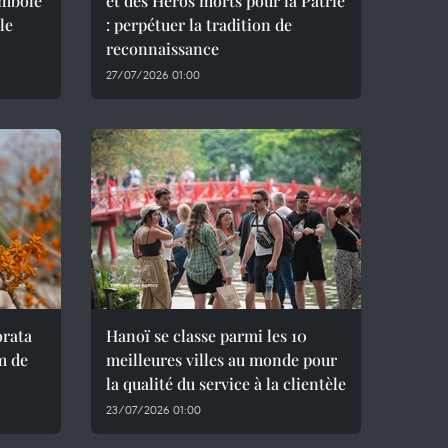
ymbole
et des Héros morts pour la Patrie
le
: perpétuer la tradition de
reconnaissance
27/07/2026 01:00
orata
Hanoï se classe parmi les 10
m de
meilleures villes au monde pour
la qualité du service à la clientèle
23/07/2026 01:00