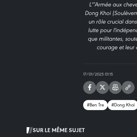
L'“Armée aux cheve
Dong Khoi (Soulèvem
un rôle crucial dans
lutte pour l'indépe
que militantes, sout
courage et leur 
17/01/2025 01:15
#Ben Tre
#Dong Khoi
SUR LE MÊME SUJET