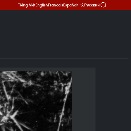
Tiếng Việt
English
Français
Español
Русский
中文