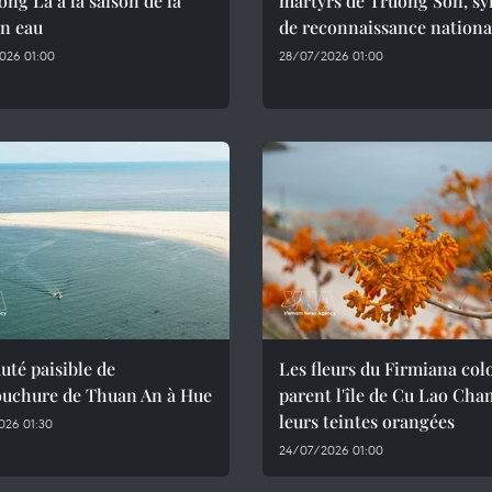
ng La à la saison de la
martyrs de Truong Son, s
en eau
de reconnaissance nationa
026 01:00
28/07/2026 01:00
uté paisible de
Les fleurs du Firmiana col
ouchure de Thuan An à Hue
parent l'île de Cu Lao Cha
leurs teintes orangées
026 01:30
24/07/2026 01:00