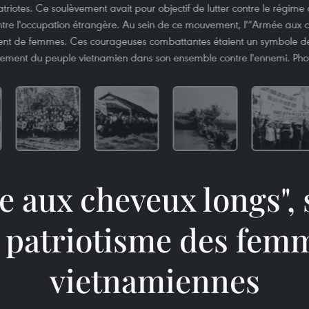
atriotes. Ce soulèvement avait pour objectif de lutter contre le régim
ontre l'occupation étrangère. Au sein de ce mouvement, l'“Armée aux 
nt de femmes. Ces courageuses combattantes étaient un symbole de 
ement du peuple vietnamien dans son ensemble contre l'ennemi. Ph
e aux cheveux longs",
 patriotisme des fem
vietnamiennes