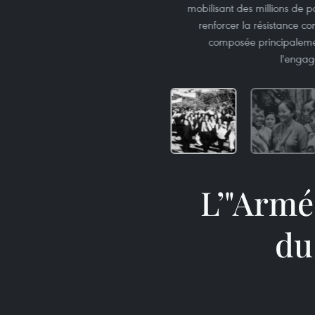
mobilisant des millions de p
renforcer la résistance c
composée principaleme
l'engag
L’"Armé
du