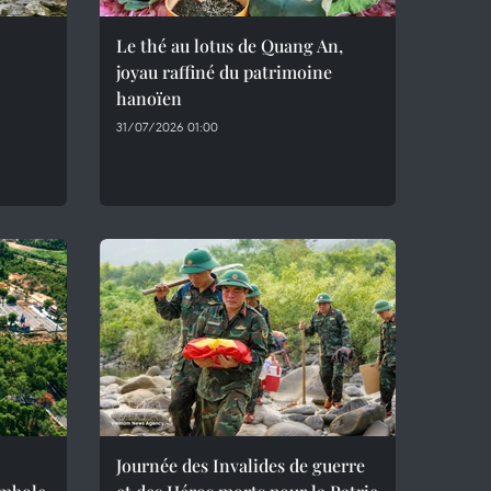
Le thé au lotus de Quang An,
joyau raffiné du patrimoine
hanoïen
31/07/2026 01:00
Journée des Invalides de guerre