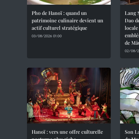
Pho de Hanoï : quand un
Lang S
patrimoine culinaire devient un
Dao d
actif culturel stratégique
locale
emblé
03/08/2026 01:00
de Mâ
02/08/2
Hanoï : vers une offre culturelle
Son La