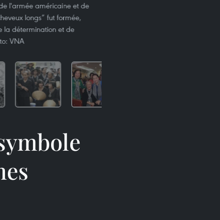
e de l'armée américaine et de
cheveux longs” fut formée,
la détermination et de
oto: VNA
 symbole
mes