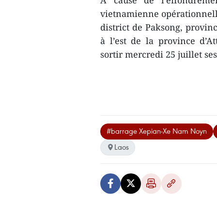
A cause de l’effondreme
vietnamienne opérationnelle
district de Paksong, provi
à l’est de la province d’
sortir mercredi 25 juillet s
#barrage Xepian-Xe Nam Noyn
Laos