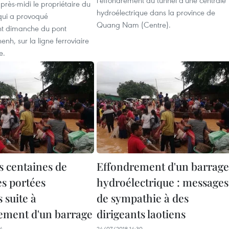
l'effondrement du tunnel d'une centrale
après-midi le propriétaire du
hydroélectrique dans la province de
qui a provoqué
Quang Nam (Centre).
nt dimanche du pont
enh, sur la ligne ferroviaire
e.
s centaines de
Effondrement d'un barrage
s portées
hydroélectrique : messages
 suite à
de sympathie à des
rement d'un barrage
dirigeants laotiens
4
24/07/2018 14:30