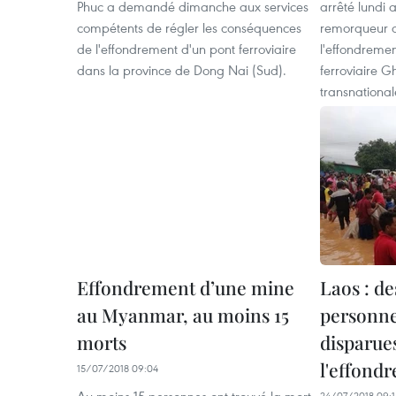
Phuc a demandé dimanche aux services
arrêté lundi 
compétents de régler les conséquences
remorqueur 
de l'effondrement d'un pont ferroviaire
l'effondreme
dans la province de Dong Nai (Sud).
ferroviaire Gh
transnational
Effondrement d’une mine
Laos : de
au Myanmar, au moins 15
personne
morts
disparues
l'effond
15/07/2018 09:04
24/07/2018 09:1