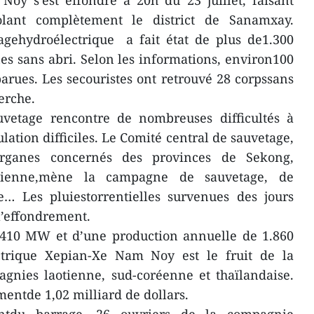
oy s'est effondré à 20h du 23 juillet, faisant
solant complètement le district de Sanamxay.
agehydroélectrique a fait état de plus de1.300
es sans abri. Selon les informations, environ100
arues. Les secouristes ont retrouvé 28 corpssans
erche.
auvetage rencontre de nombreuses difficultés à
lation difficiles. Le Comité central de sauvetage,
organes concernés des provinces de Sekong,
otienne,mène la campagne de sauvetage, de
e… Les pluiestorrentielles survenues des jours
l’effondrement.
e 410 MW et d’une production annuelle de 1.860
ctrique Xepian-Xe Nam Noy est le fruit de la
gnies laotienne, sud-coréenne et thaïlandaise.
mentde 1,02 milliard de dollars.