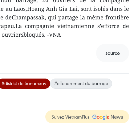
ntdu barrage, 26 ouvriers de la compagnie
 au Laos,Hoang Anh Gia Lai, sont isolés dans le
nce deChampassak, qui partage la même frontière
Attapeu.La compagnie vietnamienne s’efforce de
es ouvriersbloqués. -VNA
source
#district de Sanamxay
#effondrement du barrage
Suivez VietnamPlus