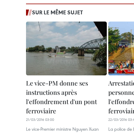
SUR LE MÊME SUJET
Le vice-PM donne ses
Arrestati
instructions après
personne
l'effondrement d'un pont
l'effond
ferroviaire
ferroviai
21/03/2016 03:00
22/03/2016 03:
Le vice-Premier ministre Nguyen Xuan
La police de