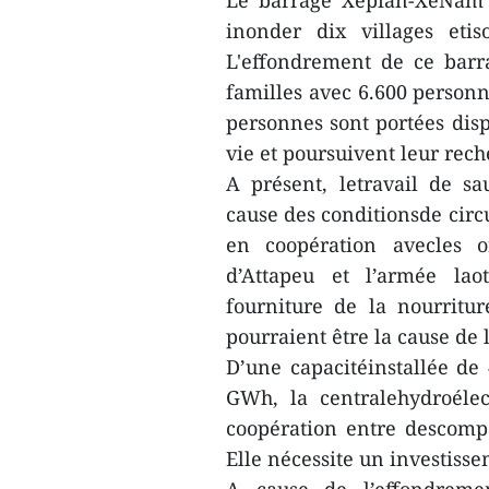
Le barrage Xepian-XeNam N
inonder dix villages eti
L'effondrement de ce barr
familles avec 6.600 personn
personnes sont portées disp
vie et poursuivent leur rech
A présent, letravail de s
cause des conditionsde circu
en coopération avecles 
d’Attapeu et l’armée la
fourniture de la nourritur
pourraient être la cause de 
D’une capacitéinstallée d
GWh, la centralehydroéle
coopération entre descompa
Elle nécessite un investisse