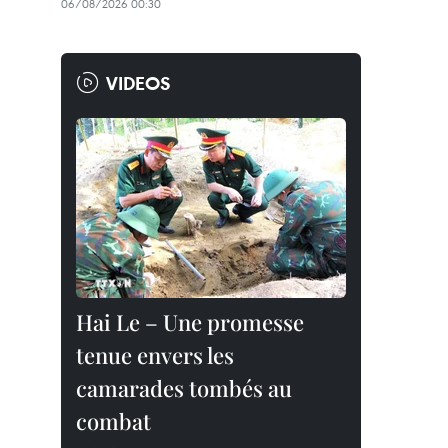
06/08/2026 00:30
VIDEOS
Hai Le – Une promesse
tenue envers les
camarades tombés au
combat