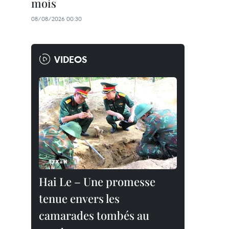
mois
08/08/2026 00:30
VIDEOS
Hai Le – Une promesse
tenue envers les
camarades tombés au