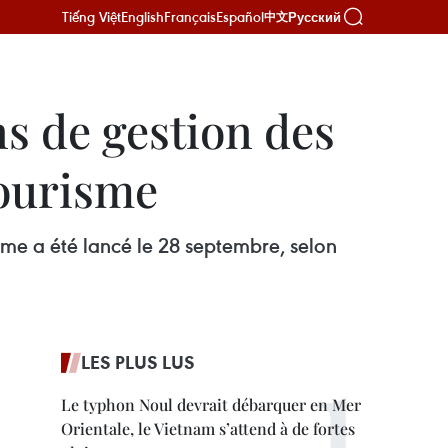
Tiếng Việt
English
Français
Español
Русский
中文
s de gestion des
tourisme
sme a été lancé le 28 septembre, selon
LES PLUS LUS
Le typhon Noul devrait débarquer en Mer
Orientale, le Vietnam s’attend à de fortes