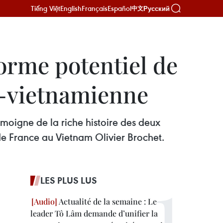
Tiếng Việt
English
Français
Español
Русский
中文
orme potentiel de
o-vietnamienne
émoigne de la riche histoire des deux
de France au Vietnam Olivier Brochet.
LES PLUS LUS
Actualité de la semaine : Le
leader Tô Lâm demande d’unifier la