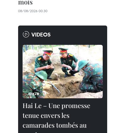
mois
08/08/2026 00:30
VIDEOS
Hai Le – Une promesse
tenue envers les
camarades tombés au