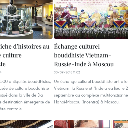
iche d’histoires au
Échange culturel
 culture
bouddhiste Vietnam-
te
Russie-Inde à Moscou
4
30/09/2018 11:02
 500 antiquités bouddhistes,
Un échange culturel bouddhiste entre le
usée de culture bouddhiste
Vietnam, la Russie et l'Inde a eu lieu le 
itué dans la ville de Da
septembre au complexe multifonctionne
e destination émergente de
Hanoi-Moscou (Incentra) à Moscou.
ière centrale.