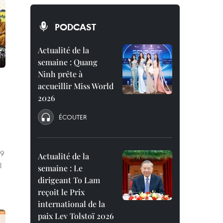
PODCAST
Actualité de la
semaine : Quang
Ninh prête à
accueillir Miss World
2026
ÉCOUTER
29
Actualité de la
l
semaine : Le
dirigeant To Lam
reçoit le Prix
international de la
paix Lev Tolstoï 2026