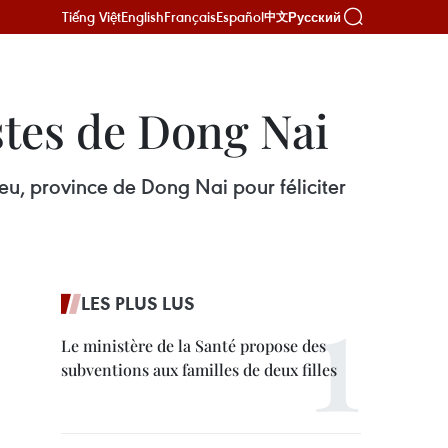
Tiếng Việt
English
Français
Español
Русский
中文
stes de Dong Nai
u, province de Dong Nai pour féliciter
LES PLUS LUS
Le ministère de la Santé propose des
subventions aux familles de deux filles