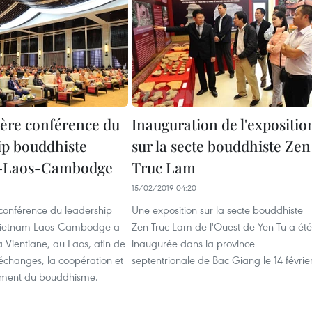
ère conférence du
Inauguration de l'expositio
ip bouddhiste
sur la secte bouddhiste Zen
-Laos-Cambodge
Truc Lam
15/02/2019 04:20
conférence du leadership
Une exposition sur la secte bouddhiste
Vietnam-Laos-Cambodge a
Zen Truc Lam de l'Ouest de Yen Tu a été
 à Vientiane, au Laos, afin de
inaugurée dans la province
 échanges, la coopération et
septentrionale de Bac Giang le 14 février
ement du bouddhisme.