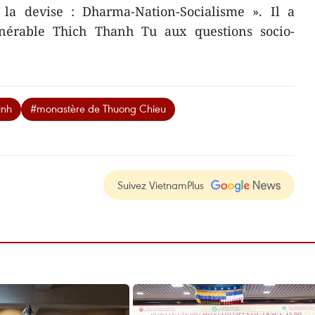
 la devise : Dharma-Nation-Socialisme ». Il a
énérable Thich Thanh Tu aux questions socio-
inh
#monastère de Thuong Chieu
Suivez VietnamPlus