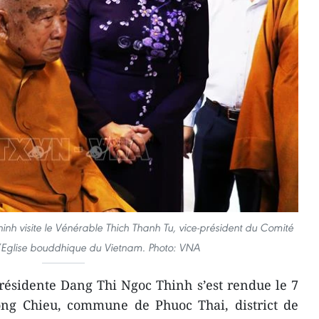
inh visite le Vénérable Thich Thanh Tu, vice-président du Comité
’Eglise bouddhique du Vietnam. Photo: VNA
résidente Dang Thi Ngoc Thinh s’est rendue le 7
ng Chieu, commune de Phuoc Thai, district de