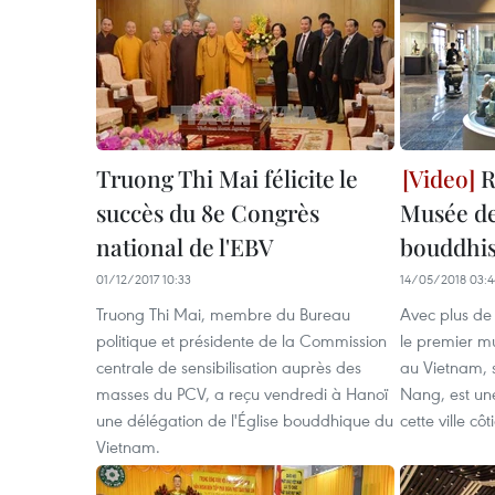
Truong Thi Mai félicite le
R
succès du 8e Congrès
Musée de
national de l'EBV
bouddhis
01/12/2017 10:33
14/05/2018 03:4
Truong Thi Mai, membre du Bureau
Avec plus de
politique et présidente de la Commission
le premier m
centrale de sensibilisation auprès des
au Vietnam, s
masses du PCV, a reçu vendredi à Hanoï
Nang, est un
une délégation de l'Église bouddhique du
cette ville côt
Vietnam.