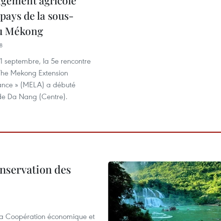
agement agricole
 pays de la sous-
du Mékong
8
1 septembre, la 5e rencontre
The Mekong Extension
iance » (MELA) a débuté
 de Da Nang (Centre).
onservation des
 la Coopération économique et