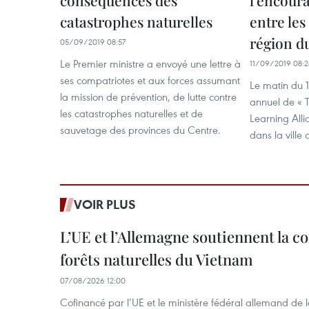
conséquences des
l’encour
catastrophes naturelles
entre les
région 
05/09/2019 08:57
Le Premier ministre a envoyé une lettre à
11/09/2019 08:2
ses compatriotes et aux forces assumant
Le matin du 1
la mission de prévention, de lutte contre
annuel de « 
les catastrophes naturelles et de
Learning All
sauvetage des provinces du Centre.
dans la ville
VOIR PLUS
L’UE et l’Allemagne soutiennent la c
forêts naturelles du Vietnam
07/08/2026 12:00
Cofinancé par l’UE et le ministère fédéral allemand de