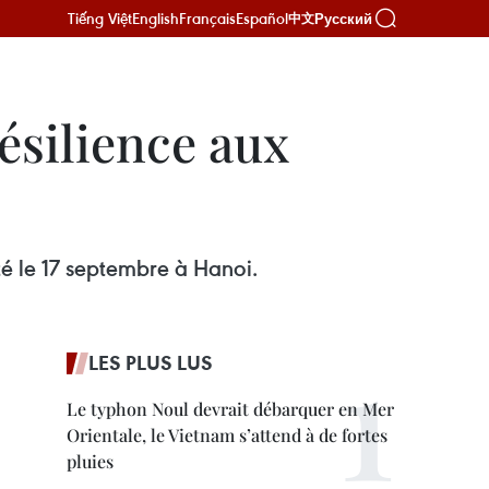
Tiếng Việt
English
Français
Español
Русский
中文
ésilience aux
té le 17 septembre à Hanoi.
LES PLUS LUS
Le typhon Noul devrait débarquer en Mer
Orientale, le Vietnam s’attend à de fortes
pluies