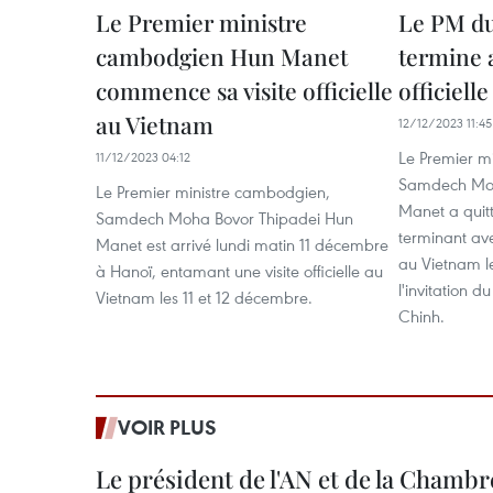
Le Premier ministre
Le PM d
cambodgien Hun Manet
termine a
commence sa visite officielle
officiell
au Vietnam
12/12/2023 11:45
Le Premier 
11/12/2023 04:12
Samdech Moh
Le Premier ministre cambodgien,
Manet a quit
Samdech Moha Bovor Thipadei Hun
terminant avec
Manet est arrivé lundi matin 11 décembre
au Vietnam le
à Hanoï, entamant une visite officielle au
l'invitation 
Vietnam les 11 et 12 décembre.
Chinh.
VOIR PLUS
Le président de l'AN et de la Chamb