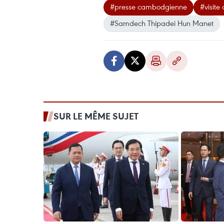
#presse cambodgienne
#visite o
#Samdech Thipadei Hun Manet
SUR LE MÊME SUJET