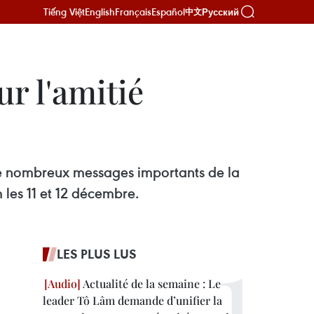
Tiếng Việt
English
Français
Español
Русский
中文
r l'amitié
 de nombreux messages importants de la
les 11 et 12 décembre.
LES PLUS LUS
Actualité de la semaine : Le
leader Tô Lâm demande d’unifier la