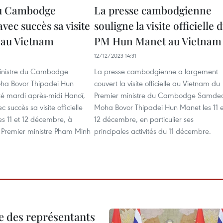
u Cambodge
La presse cambodgienne
vec succès sa visite
souligne la visite officielle 
e au Vietnam
PM Hun Manet au Vietnam
12/12/2023 14:31
ministre du Cambodge
La presse cambodgienne a largement
a Bovor Thipadei Hun
couvert la visite officielle au Vietnam du
té mardi après-midi Hanoï,
Premier ministre du Cambodge Samde
 succès sa visite officielle
Moha Bovor Thipadei Hun Manet les 11 e
s 11 et 12 décembre, à
12 décembre, en particulier ses
du Premier ministre Pham Minh
principales activités du 11 décembre.
re des représentants