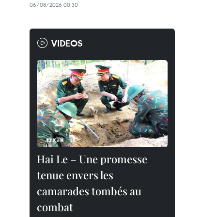
06/08/2026 00:30
VIDEOS
Hai Le – Une promesse
tenue envers les
camarades tombés au
combat