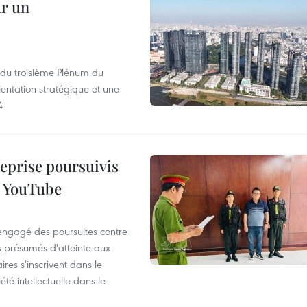
ur un
s du troisième Plénum du
entation stratégique et une
4
reprise poursuivis
r YouTube
 engagé des poursuites contre
s présumés d'atteinte aux
ires s'inscrivent dans le
été intellectuelle dans le