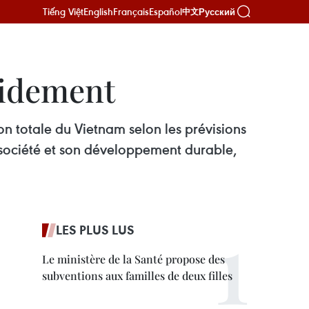
Tiếng Việt
English
Français
Español
Русский
中文
pidement
n totale du Vietnam selon les prévisions
 société et son développement durable,
LES PLUS LUS
Le ministère de la Santé propose des
subventions aux familles de deux filles