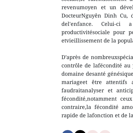
revenumoyen et un dével
DocteurNguyên Dinh Cu, de
del'enfance. Celui-ci
productivitésociale pour 
etvieillissement de la popul
D’après de nombreuxspéciali
contrôle de lafécondité au 
domaine desanté génésique.
mariageet être attentif
faudraitanalyser et antic
fécondité,notamment ceux
contraire,la fécondité a
rapide de lafonction et de l