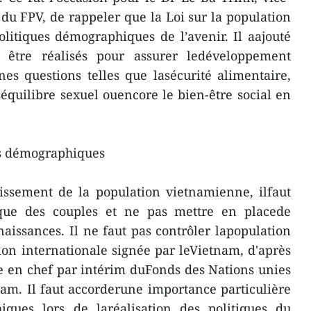
du FPV, de rappeler que la Loi sur la population
politiques démographiques de l’avenir. Il aajouté
t être réalisés pour assurer ledéveloppement
es questions telles que lasécurité alimentaire,
séquilibre sexuel ouencore le bien-être social en
.
es démographiques
lissement de la population vietnamienne, ilfaut
ique des couples et ne pas mettre en placede
naissances. Il ne faut pas contrôler lapopulation
ion internationale signée par leVietnam, d'après
e en chef par intérim duFonds des Nations unies
am. Il faut accorderune importance particulière
ques lors de laréalisation des politiques du