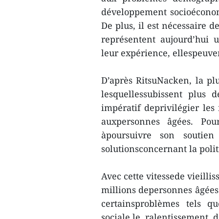
développement socioéconom
De plus, il est nécessaire 
représentent aujourd’hui 
leur expérience, ellespeuve
D’après RitsuNacken, la pl
lesquellessubissent plus
impératif deprivilégier les
auxpersonnes âgées. Pou
àpoursuivre son souti
solutionsconcernant la pol
Avec cette vitessede vieill
millions depersonnes âgées 
certainsproblèmes tels q
sociale,le ralentissement