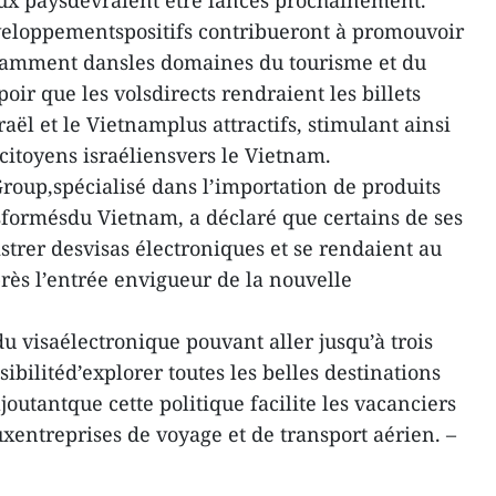
deux paysdevraient être lancés prochainement.
veloppementspositifs contribueront à promouvoir
notamment dansles domaines du tourisme et du
oir que les volsdirects rendraient les billets
raël et le Vietnamplus attractifs, stimulant ainsi
itoyens israéliensvers le Vietnam.
roup,spécialisé dans l’importation de produits
nsformésdu Vietnam, a déclaré que certains de ses
strer desvisas électroniques et se rendaient au
s l’entrée envigueur de la nouvelle
du visaélectronique pouvant aller jusqu’à trois
ssibilitéd’explorer toutes les belles destinations
joutantque cette politique facilite les vacanciers
xentreprises de voyage et de transport aérien. –