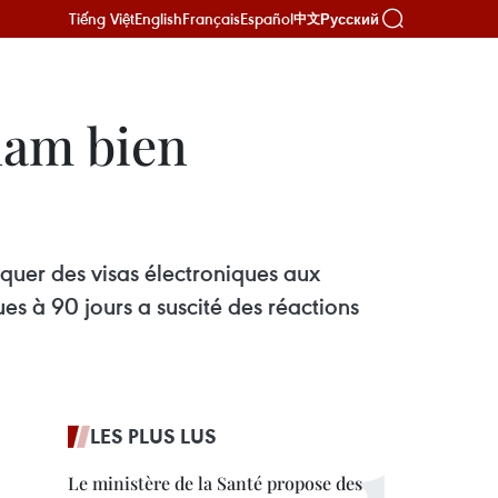
Tiếng Việt
English
Français
Español
Русский
中文
tnam bien
uer des visas électroniques aux
es à 90 jours a suscité des réactions
LES PLUS LUS
Le ministère de la Santé propose des