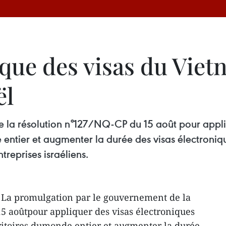
ique des visas du Vie
ël
 la résolution n°127/NQ-CP du 15 août pour appliq
 entier et augmenter la durée des visas électroniqu
treprises israéliens.
 La promulgation par le gouvernement de la
5 aoûtpour appliquer des visas électroniques
rritoires dumonde entier et augmenter la durée