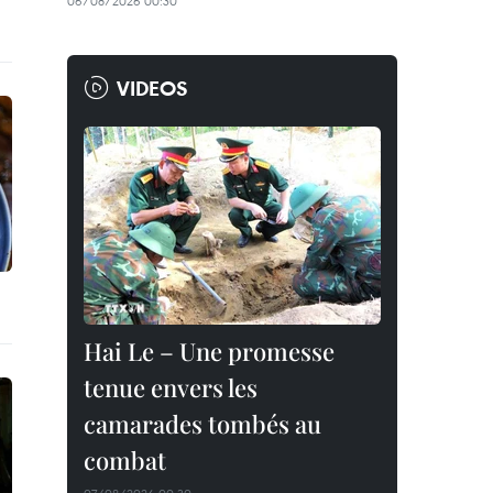
06/08/2026 00:30
VIDEOS
Hai Le – Une promesse
tenue envers les
camarades tombés au
combat