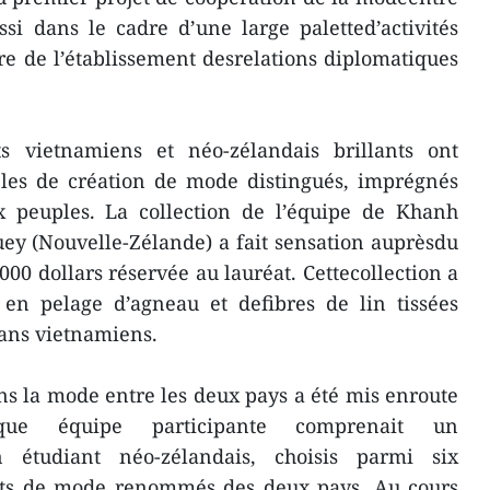
ssi dans le cadre d’une large paletted’activités
re de l’établissement desrelations diplomatiques
ts vietnamiens et néo-zélandais brillants ont
les de création de mode distingués, imprégnés
ux peuples. La collection de l’équipe de Khanh
ey (Nouvelle-Zélande) a fait sensation auprèsdu
.000 dollars réservée au lauréat. Cettecollection a
s en pelage d’agneau et defibres de lin tissées
ans vietnamiens.
ns la mode entre les deux pays a été mis enroute
ue équipe participante comprenait un
 étudiant néo-zélandais, choisis parmi six
ituts de mode renommés des deux pays. Au cours