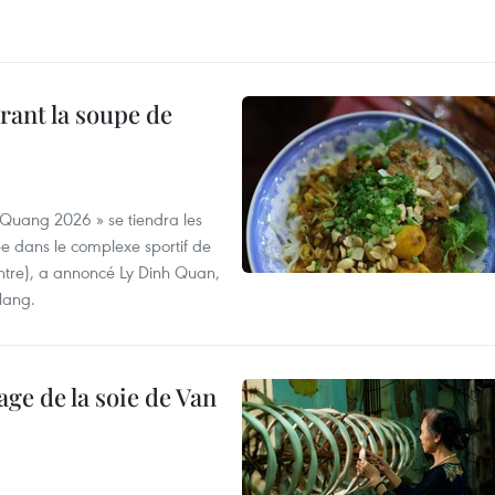
rant la soupe de
 Quang 2026 » se tiendra les
e dans le complexe sportif de
ntre), a annoncé Ly Dinh Quan,
 Nang.
age de la soie de Van