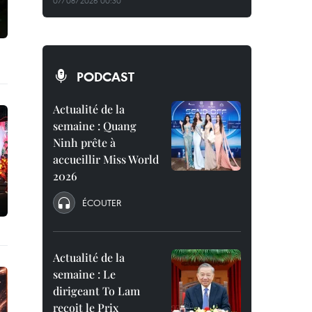
07/08/2026 00:30
PODCAST
Actualité de la
semaine : Quang
Ninh prête à
accueillir Miss World
2026
ÉCOUTER
Actualité de la
semaine : Le
dirigeant To Lam
reçoit le Prix