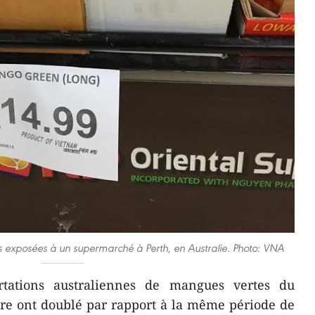
 exposées à un supermarché à Perth, en Australie. Photo: VNA
tations australiennes de mangues vertes du
re ont doublé par rapport à la même période de