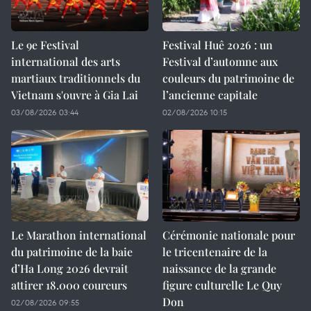
Le 9e Festival
Festival Huê 2026 : un
international des arts
Festival d’automne aux
martiaux traditionnels du
couleurs du patrimoine de
Vietnam s'ouvre à Gia Lai
l’ancienne capitale
03/08/2026 03:44
02/08/2026 10:15
Le Marathon international
Cérémonie nationale pour
du patrimoine de la baie
le tricentenaire de la
d’Ha Long 2026 devrait
naissance de la grande
attirer 18.000 coureurs
figure culturelle Le Quy
Don
02/08/2026 09:55