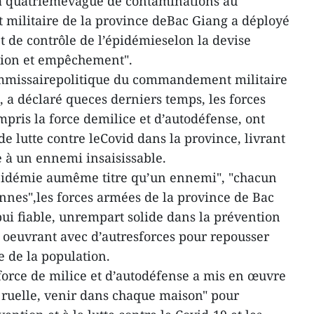
la quatrièmevague de contaminations au
ilitaire de la province deBac Giang a déployé
t de contrôle de l’épidémieselon la devise
ation et empêchement".
ommissairepolitique du commandement militaire
, a déclaré queces derniers temps, les forces
pris la force demilice et d’autodéfense, ont
de lutte contre leCovid dans la province, livrant
ce à un ennemi insaisissable.
’épidémie aumême titre qu’un ennemi", "chacun
nes",les forces armées de la province de Bac
i fiable, unrempart solide dans la prévention
, oeuvrant avec d’autresforces pour repousser
ie de la population.
 force de milice et d’autodéfense a mis en œuvre
 ruelle, venir dans chaque maison" pour