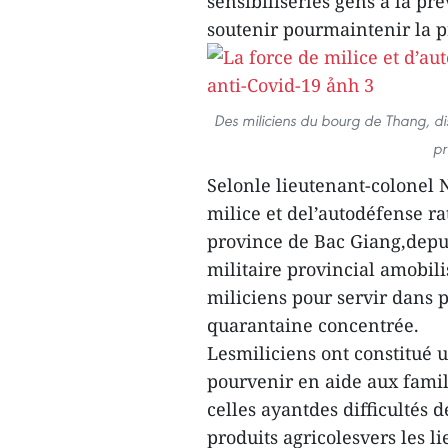
sensibiliserles gens à la pré
soutenir pourmaintenir la 
Des miliciens du bourg de Thang, dist
pr
Selonle lieutenant-colonel
milice et del’autodéfense 
province de Bac Giang,depu
militaire provincial amobili
miliciens pour servir dans p
quarantaine concentrée.
Lesmiliciens ont constitué u
pourvenir en aide aux fami
celles ayantdes difficultés 
produits agricolesvers les l