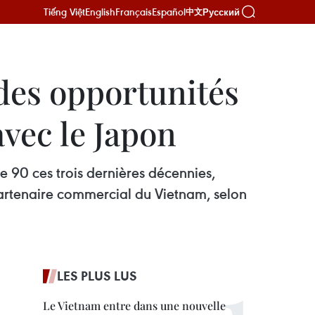
Tiếng Việt
English
Français
Español
Русский
中文
des opportunités
avec le Japon
e 90 ces trois dernières décennies,
 partenaire commercial du Vietnam, selon
LES PLUS LUS
Le Vietnam entre dans une nouvelle