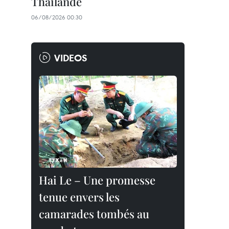
Thaïlande
06/08/2026 00:30
VIDEOS
Hai Le – Une promesse
tenue envers les
camarades tombés au