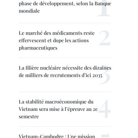
phase de développement, selon la Banque
mondiale
Le marché des médicaments reste
effervescent et dope les actions
pharmaceutiques
La filière nucléaire nécessite des dizaines
de milliers de recrutements d’ici 2035
La stabilité macroéconomique du
Vietnam sera mise à l’épreuve au 2e
semestre
Vietnam-Cambodge : Une mission