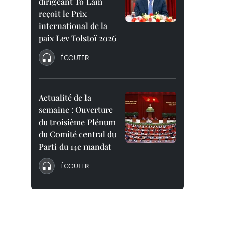
dirigeant To Lam
reçoit le Prix
international de la
paix Lev Tolstoï 2026
ÉCOUTER
Actualité de la
semaine : Ouverture
du troisième Plénum
du Comité central du
Parti du 14e mandat
ÉCOUTER