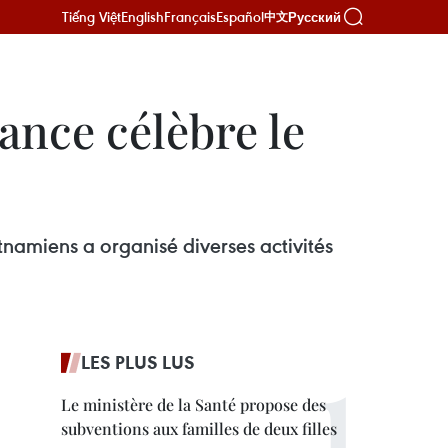
Tiếng Việt
English
Français
Español
Русский
中文
nce célèbre le
namiens a organisé diverses activités
LES PLUS LUS
Le ministère de la Santé propose des
subventions aux familles de deux filles