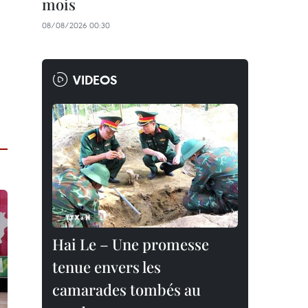
mois
08/08/2026 00:30
VIDEOS
Hai Le – Une promesse
tenue envers les
camarades tombés au