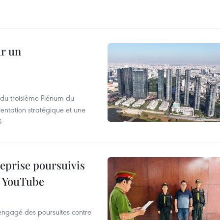
ur un
s du troisième Plénum du
entation stratégique et une
4
reprise poursuivis
r YouTube
 engagé des poursuites contre