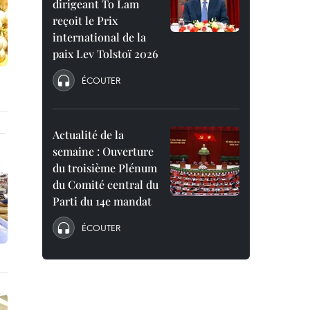
dirigeant To Lam
reçoit le Prix
international de la
paix Lev Tolstoï 2026
ÉCOUTER
Actualité de la
semaine : Ouverture
du troisième Plénum
du Comité central du
Parti du 14e mandat
ÉCOUTER