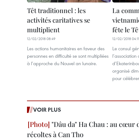
Têt traditionnel : les
La comm
activités caritatives se
vietnami
multiplient
fête le T
12/02/2018 08:49
12/02/2018 04:1
Les actions humanitaires en faveur des
Le consul gé
personnes en difficulté se sont multipliées
l’association
à l’approche du Nouvel an lunaire.
d’Ekaterinbou
organisé dim
pour célébrer
VOIR PLUS
"Dâu da" Ha Chau : au cœur d
récoltes à Can Tho