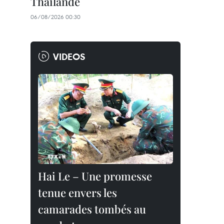
Thaïlande
06/08/2026 00:30
VIDEOS
Hai Le – Une promesse
tenue envers les
camarades tombés au