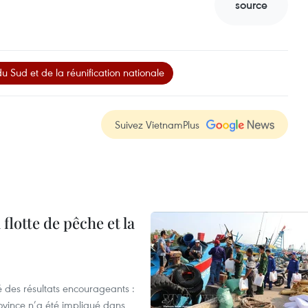
source
u Sud et de la réunification nationale
Suivez VietnamPlus
flotte de pêche et la
 des résultats encourageants :
ovince n’a été impliqué dans