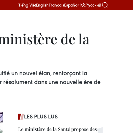
Tiếng Việt
English
Français
Español
Русский
中文
ministère de la
fflé un nouvel élan, renforçant la
rer résolument dans une nouvelle ère de
LES PLUS LUS
Le ministère de la Santé propose des