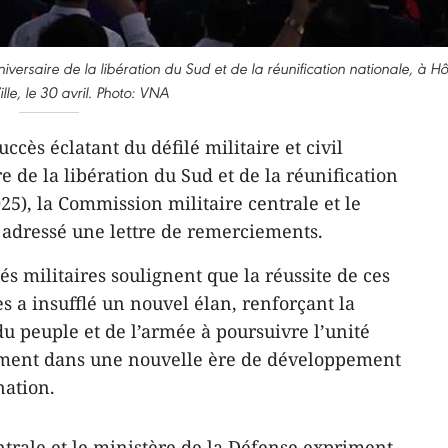
versaire de la libération du Sud et de la réunification nationale, à Hô
lle, le 30 avril. Photo: VNA
ccès éclatant du défilé militaire et civil
e de la libération du Sud et de la réunification
025), la Commission militaire centrale et le
 adressé une lettre de remerciements.
és militaires soulignent que la réussite de ces
a insufflé un nouvel élan, renforçant la
 du peuple et de l’armée à poursuivre l’unité
lument dans une nouvelle ère de développement
nation.
trale et le ministère de la Défense expriment