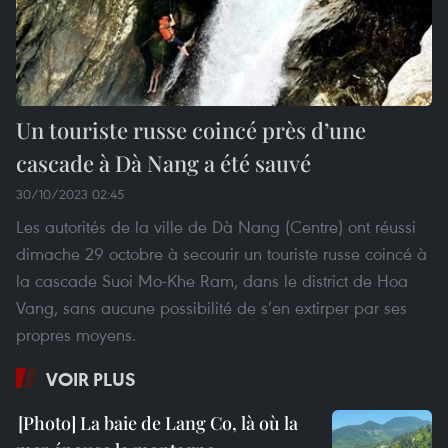
Un touriste russe coincé près d’une
cascade à Dà Nang a été sauvé
30/10/2023 02:45
Les autorités de la ville de Dà Nang (Centre) ont réussi
dimache 29 octobre à secourir un touriste russe coincé à
la cascade Suoi Mo-Khe Ram, dans le district de Hoa
Vang, sans aucune possibilité de s’en extirper par ses
propres moyens.
VOIR PLUS
La baie de Lang Co, là où la