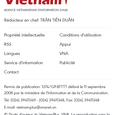
AGENCE VIETNAMIENNE D'INFORMATION (VNA)
Rédacteur en chef: TRÂN TIÊN DUÂN
Propriété intellectuelle
Conditions d'utilisation
RSS
Appui
Langues
VNA
Service d'information
Publicité
Contact
Permis de publication: 1374/GP-BTTTT délivré le 11 septembre
2008 par le ministère de l'Information et de la Communication.
Tél: (024) 39411349 - (024) 39411348, Fax: (024) 39411348
E-mail:
vietnamplus@vnanet.vn
© Droits d'auteur du VietnamPlus, VNA. La reproduction sans la