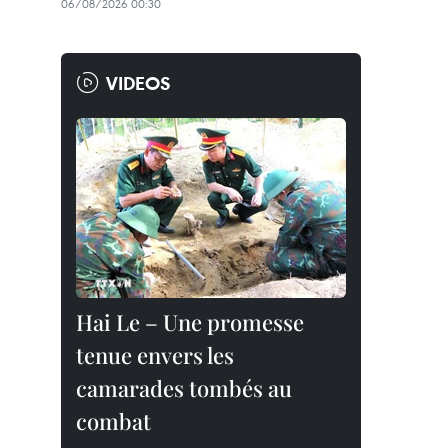
06/08/2026 00:30
VIDEOS
Hai Le – Une promesse
tenue envers les
camarades tombés au
combat