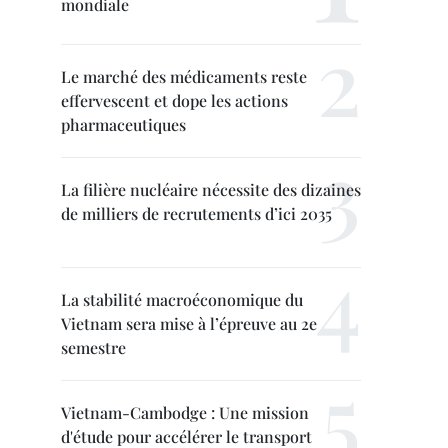
mondiale
Le marché des médicaments reste
effervescent et dope les actions
pharmaceutiques
La filière nucléaire nécessite des dizaines
de milliers de recrutements d’ici 2035
La stabilité macroéconomique du
Vietnam sera mise à l’épreuve au 2e
semestre
Vietnam-Cambodge : Une mission
d'étude pour accélérer le transport