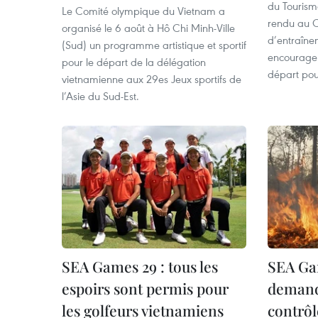
du Tourism
Le Comité olympique du Vietnam a
rendu au C
organisé le 6 août à Hô Chi Minh-Ville
d’entraîne
(Sud) un programme artistique et sportif
encourager
pour le départ de la délégation
départ po
vietnamienne aux 29es Jeux sportifs de
l’Asie du Sud-Est.
SEA Games 29 : tous les
SEA Gam
espoirs sont permis pour
demande
les golfeurs vietnamiens
contrôl