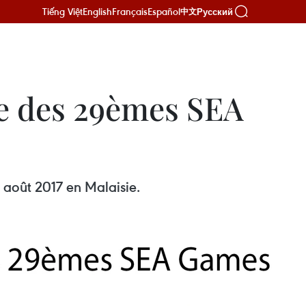
Tiếng Việt
English
Français
Español
Русский
中文
le des 29èmes SEA
 août 2017 en Malaisie.