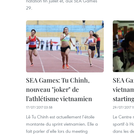
natation fin juillet et, aux SEA Games
29.
SEA Games: Tu Chinh,
SEA Gam
nouveau "joker" de
vietnam
l’athlétisme vietnamien
startin
17/07/2017 03:58
29/07/2017 1
Lê Tu Chinh est actuellement l’étoile
Le Centre 
montante du sprint vietnamien. Elle a
sportif à H
fait parler d’elle lors du meeting
dans les de