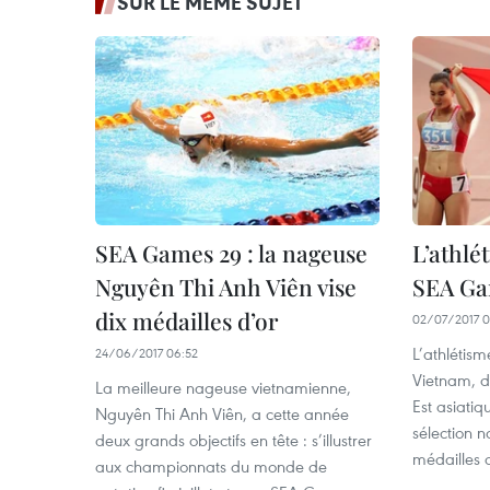
SUR LE MÊME SUJET
SEA Games 29 : la nageuse
L’athlé
Nguyên Thi Anh Viên vise
SEA Ga
dix médailles d’or
02/07/2017 0
L’athlétism
24/06/2017 06:52
Vietnam, d
La meilleure nageuse vietnamienne,
Est asiati
Nguyên Thi Anh Viên, a cette année
sélection n
deux grands objectifs en tête : s’illustrer
médailles d
aux championnats du monde de