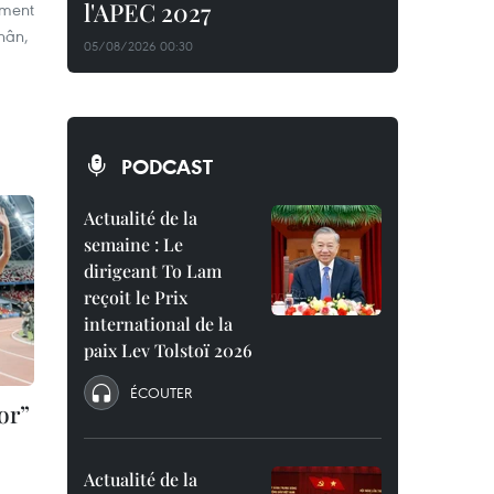
l'APEC 2027
ement
hân,
05/08/2026 00:30
PODCAST
Actualité de la
semaine : Le
dirigeant To Lam
reçoit le Prix
international de la
paix Lev Tolstoï 2026
ÉCOUTER
or”
Actualité de la