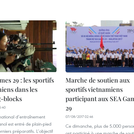
es 29 : les sportifs
Marche de soutien aux
iens dans les
sportifs vietnamiens
g-blocks
participant aux SEA Ga
29
5:40
national d’entraînement
07/08/2017 02:46
anoï est entré de plain-pied
Ce dimanche, plus de 5.000 perso
rniers préparatifs. L’objectif
ont participé à une marche de sout