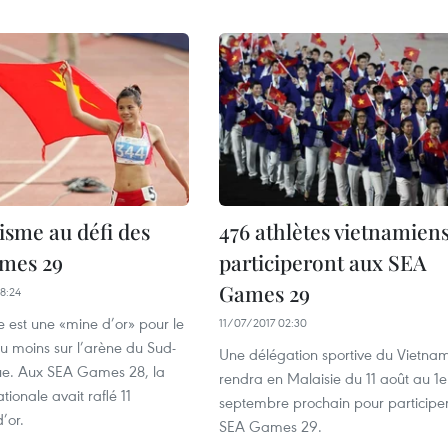
tisme au défi des
476 athlètes vietnamien
mes 29
participeront aux SEA
Games 29
8:24
e est une «mine d’or» pour le
11/07/2017 02:30
u moins sur l’arène du Sud-
Une délégation sportive du Vietna
que. Aux SEA Games 28, la
rendra en Malaisie du 11 août au 1e
ationale avait raflé 11
septembre prochain pour participe
’or.
SEA Games 29.