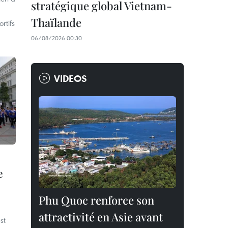
stratégique global Vietnam-
Thaïlande
rtifs
06/08/2026 00:30
VIDEOS
e
Phu Quoc renforce son
attractivité en Asie avant
st