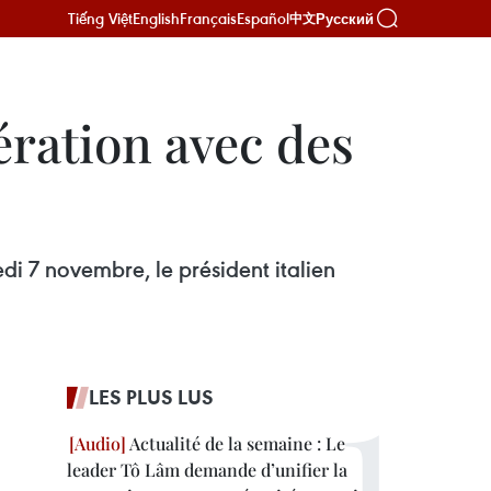
Tiếng Việt
English
Français
Español
Русский
中文
ération avec des
i 7 novembre, le président italien
LES PLUS LUS
Actualité de la semaine : Le
leader Tô Lâm demande d’unifier la