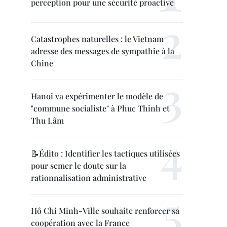
perception pour une sécurité proactive
Catastrophes naturelles : le Vietnam
adresse des messages de sympathie à la
Chine
Hanoi va expérimenter le modèle de
"commune socialiste" à Phuc Thinh et
Thu Lâm
📝Édito : Identifier les tactiques utilisées
pour semer le doute sur la
rationnalisation administrative
Hô Chi Minh-Ville souhaite renforcer sa
coopération avec la France