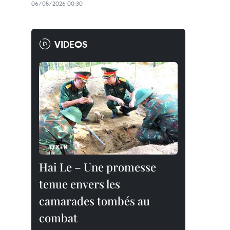
06/08/2026 00:30
VIDEOS
Hai Le – Une promesse
tenue envers les
camarades tombés au
combat