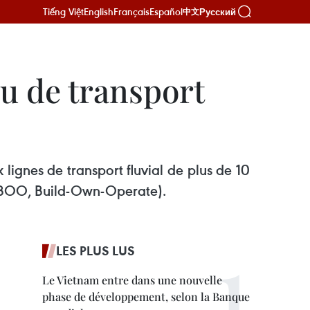
Tiếng Việt
English
Français
Español
Русский
中文
u de transport
lignes de transport fluvial de plus de 10
u BOO, Build-Own-Operate).
LES PLUS LUS
Le Vietnam entre dans une nouvelle
phase de développement, selon la Banque