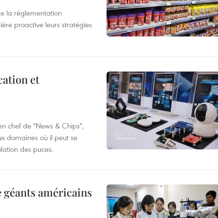
e la réglementation
re proactive leurs stratégies
cation et
 en chef de "News & Chips",
ux domaines où il peut se
ulation des puces.
e géants américains