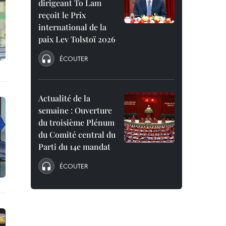
dirigeant To Lam
reçoit le Prix
international de la
paix Lev Tolstoï 2026
ÉCOUTER
Actualité de la
semaine : Ouverture
du troisième Plénum
du Comité central du
Parti du 14e mandat
ÉCOUTER