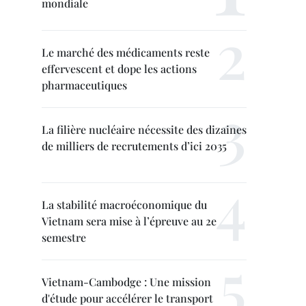
mondiale
Le marché des médicaments reste
effervescent et dope les actions
pharmaceutiques
La filière nucléaire nécessite des dizaines
de milliers de recrutements d’ici 2035
La stabilité macroéconomique du
Vietnam sera mise à l’épreuve au 2e
semestre
Vietnam-Cambodge : Une mission
d'étude pour accélérer le transport