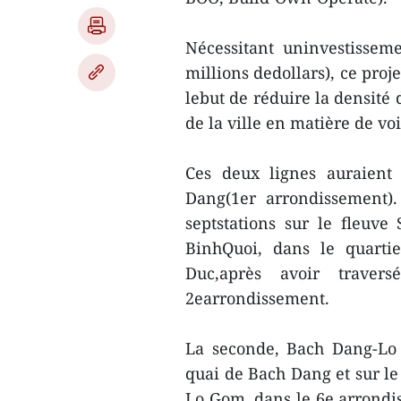
Nécessitant uninvestisseme
millions dedollars), ce proj
lebut de réduire la densité d
de la ville en matière de vo
Ces deux lignes auraient
Dang(1er arrondissement)
septstations sur le fleuv
BinhQuoi, dans le quarti
Duc,après avoir traver
2earrondissement.
La seconde, Bach Dang-Lo
quai de Bach Dang et sur l
Lo Gom, dans le 6e arrondiss