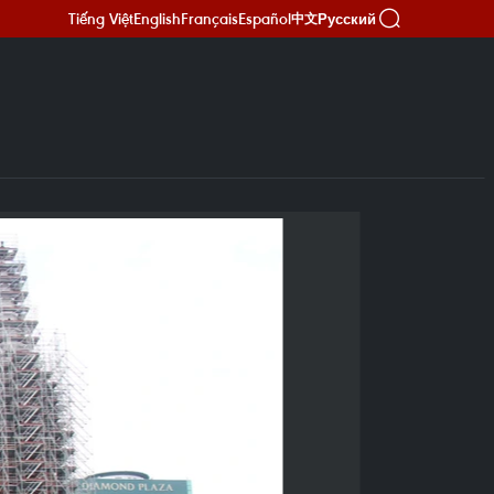
Tiếng Việt
English
Français
Español
Русский
中文