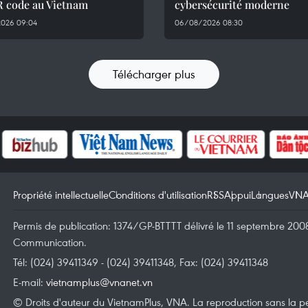
R code au Vietnam
cybersécurité moderne
026 09:04
06/08/2026 08:30
Télécharger plus
Propriété intellectuelle
Conditions d'utilisation
RSS
Appui
Langues
VN
Permis de publication: 1374/GP-BTTTT délivré le 11 septembre 2008 
Communication.
Tél: (024) 39411349 - (024) 39411348, Fax: (024) 39411348
E-mail:
vietnamplus@vnanet.vn
© Droits d'auteur du VietnamPlus, VNA. La reproduction sans la per