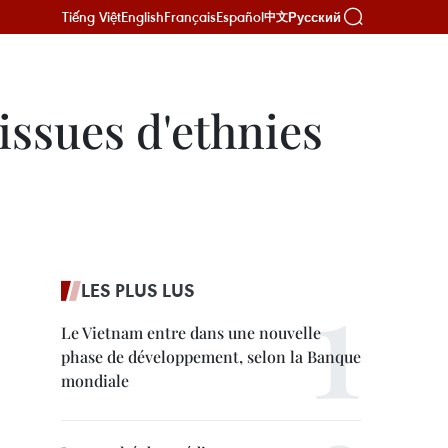
Tiếng Việt
English
Français
Español
Русский
中文
ssues d'ethnies
LES PLUS LUS
Le Vietnam entre dans une nouvelle
phase de développement, selon la Banque
mondiale