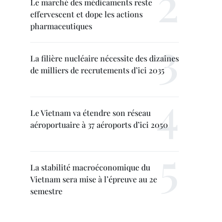
Le marché des médicaments reste
effervescent et dope les actions
pharmaceutiques
La filière nucléaire nécessite des dizaines
de milliers de recrutements d’ici 2035
Le Vietnam va étendre son réseau
aéroportuaire à 37 aéroports d’ici 2050
La stabilité macroéconomique du
Vietnam sera mise à l’épreuve au 2e
semestre