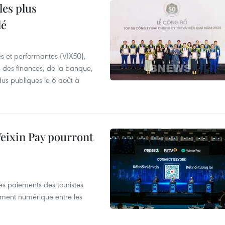
les plus
lé
es et performantes (VIX50),
s des finances, de la banque,
dus publiques le 6 août à
 Weixin Pay pourront
les paiements des touristes
ement numérique entre les