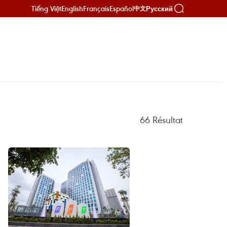
Tiếng Việt
English
Français
Español
Русский
中文
66
Résultat