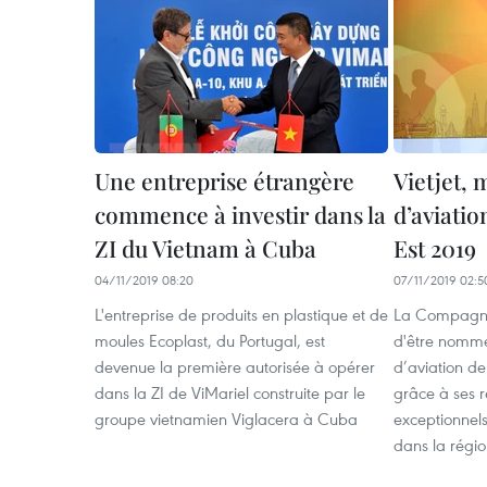
Une entreprise étrangère
Vietjet, 
commence à investir dans la
d’aviatio
ZI du Vietnam à Cuba
Est 2019
04/11/2019 08:20
07/11/2019 02:5
L'entreprise de produits en plastique et de
La Compagnie
moules Ecoplast, du Portugal, est
d'être nomm
devenue la première autorisée à opérer
d’aviation de
dans la ZI de ViMariel construite par le
grâce à ses 
groupe vietnamien Viglacera à Cuba
exceptionnels
dans la régio