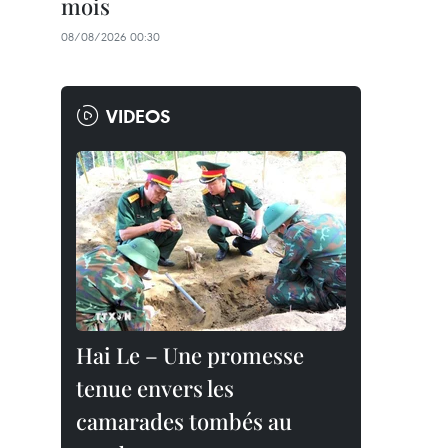
mois
08/08/2026 00:30
VIDEOS
Hai Le – Une promesse
tenue envers les
camarades tombés au