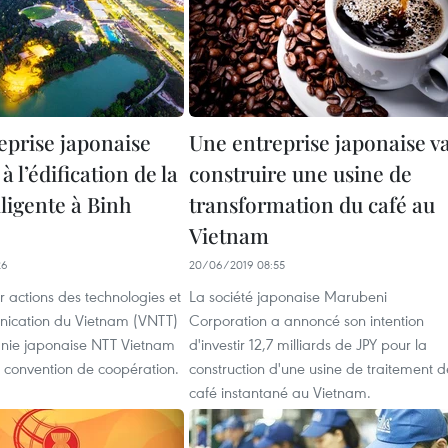
eprise japonaise
Une entreprise japonaise v
à l’édification de la
construire une usine de
elligente à Binh
transformation du café au
Vietnam
26
20/06/2019 08:55
r actions des technologies et
La société japonaise Marubeni
ication du Vietnam (VNTT)
Corporation a annoncé son intention
nie japonaise NTT Vietnam
d'investir 12,7 milliards de JPY pour la
e convention de coopération.
construction d'une usine de traitement d
café instantané au Vietnam.