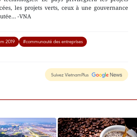
cées, les projets verts, ceux à une gouvernance
joutée… -VNA
nam 2019
#communauté des entreprises
Suivez VietnamPlus