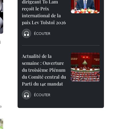
dirigeant To Lam
reçoit le Prix
international de la
paix Lev Tolstoï 2026
ÉCOUTER
a
Actualité de la
semaine : Ouverture
du troisième Plénum
du Comité central du
Parti du 14e mandat
ÉCOUTER
e