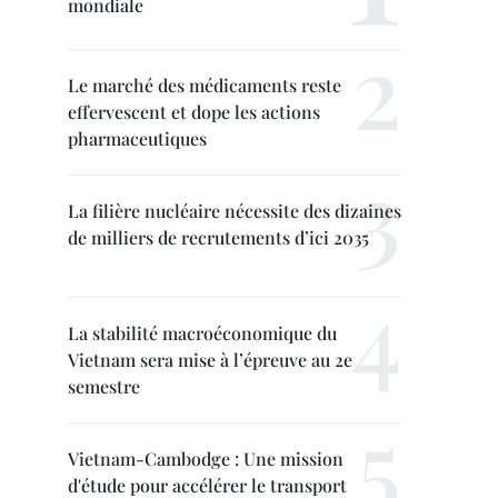
mondiale
Le marché des médicaments reste
effervescent et dope les actions
pharmaceutiques
La filière nucléaire nécessite des dizaines
de milliers de recrutements d’ici 2035
La stabilité macroéconomique du
Vietnam sera mise à l’épreuve au 2e
semestre
Vietnam-Cambodge : Une mission
d'étude pour accélérer le transport