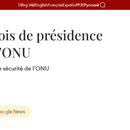
Tiếng Việt
English
Français
Español
Русский
中文
is de présidence
l’ONU
e sécurité de l’ONU