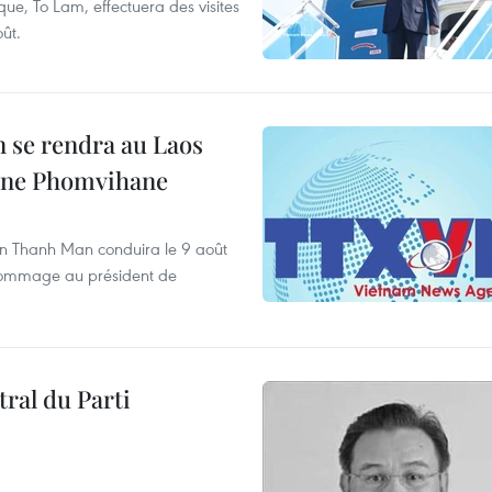
ue, To Lam, effectuera des visites
ût.
 se rendra au Laos
one Phomvihane
an Thanh Man conduira le 9 août
 hommage au président de
ral du Parti