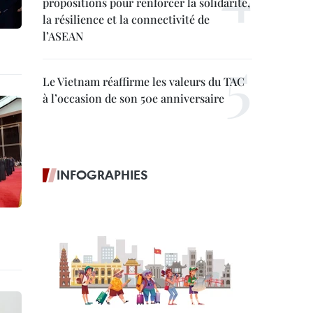
propositions pour renforcer la solidarité,
la résilience et la connectivité de
l’ASEAN
Le Vietnam réaffirme les valeurs du TAC
à l’occasion de son 50e anniversaire
INFOGRAPHIES