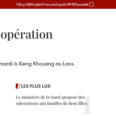
Tiếng Việt
English
Français
Español
Русский
中文
oopération
u mardi à Xieng Khouang au Laos.
LES PLUS LUS
Le ministère de la Santé propose des
subventions aux familles de deux filles