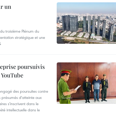
ur un
s du troisième Plénum du
entation stratégique et une
4
reprise poursuivis
r YouTube
 engagé des poursuites contre
s présumés d'atteinte aux
ires s'inscrivent dans le
été intellectuelle dans le