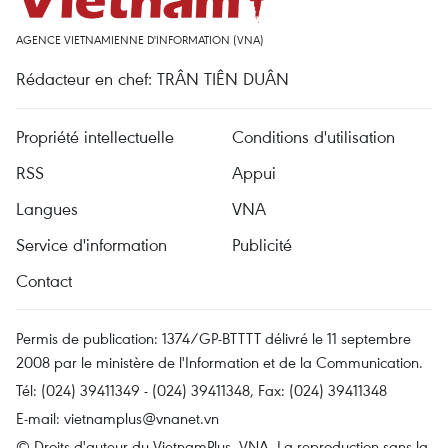
AGENCE VIETNAMIENNE D'INFORMATION (VNA)
Rédacteur en chef: TRÂN TIÊN DUÂN
Propriété intellectuelle
Conditions d'utilisation
RSS
Appui
Langues
VNA
Service d'information
Publicité
Contact
Permis de publication: 1374/GP-BTTTT délivré le 11 septembre
2008 par le ministère de l'Information et de la Communication.
Tél: (024) 39411349 - (024) 39411348, Fax: (024) 39411348
E-mail:
vietnamplus@vnanet.vn
© Droits d'auteur du VietnamPlus, VNA. La reproduction sans la