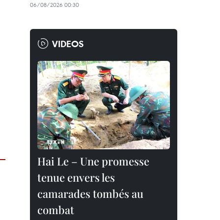
06/08/2026 00:30
VIDEOS
Hai Le – Une promesse
tenue envers les
camarades tombés au
combat