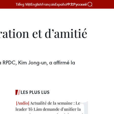
Tiếng Việt
English
Français
Español
Русский
中文
ation et d’amitié
la RPDC, Kim Jong-un, a affirmé la
LES PLUS LUS
Actualité de la semaine : Le
leader Tô Lâm demande d’unifier la