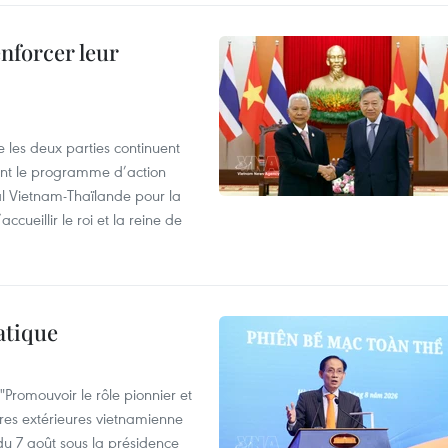
enforcer leur
 les deux parties continuent
ent le programme d’action
al Vietnam-Thaïlande pour la
cueillir le roi et la reine de
atique
Promouvoir le rôle pionnier et
aires extérieures vietnamienne
 du 7 août sous la présidence