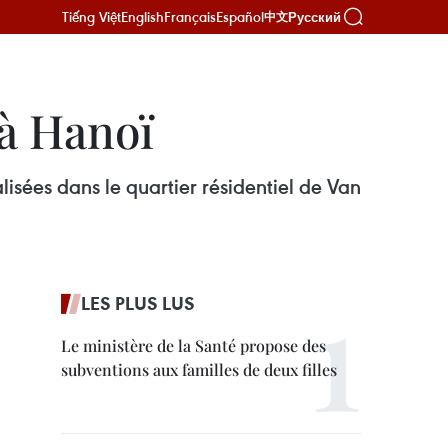
Tiếng Việt
English
Français
Español
Русский
中文
à Hanoï
isées dans le quartier résidentiel de Van
LES PLUS LUS
Le ministère de la Santé propose des
subventions aux familles de deux filles