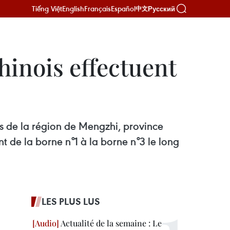
Tiếng Việt
English
Français
Español
Русский
中文
hinois effectuent
s de la région de Mengzhi, province
t de la borne n°1 à la borne n°3 le long
LES PLUS LUS
Actualité de la semaine : Le