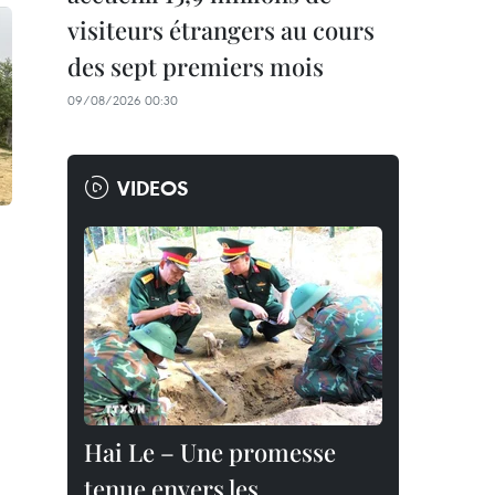
visiteurs étrangers au cours
des sept premiers mois
09/08/2026 00:30
VIDEOS
Hai Le – Une promesse
tenue envers les