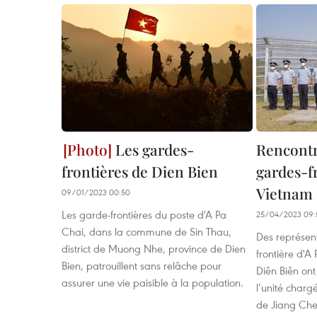
Les gardes-
Rencontr
frontières de Dien Bien
gardes-f
Vietnam 
09/01/2023 00:50
Les garde-frontières du poste d'A Pa
25/04/2023 09:
Chai, dans la commune de Sin Thau,
Des représen
district de Muong Nhe, province de Dien
frontière d'A
Bien, patrouillent sans relâche pour
Diên Biên ont
assurer une vie paisible à la population.
l’unité charg
de Jiang Che