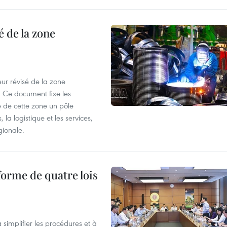
 de la zone
ur révisé de la zone
 Ce document fixe les
 de cette zone un pôle
 la logistique et les services,
gionale.
forme de quatre lois
 simplifier les procédures et à