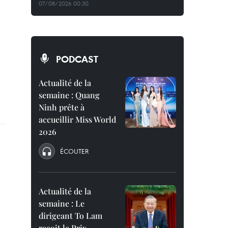
07/08/2026 00:30
PODCAST
Actualité de la
semaine : Quang
Ninh prête à
accueillir Miss World
2026
ÉCOUTER
Actualité de la
semaine : Le
dirigeant To Lam
reçoit le Prix