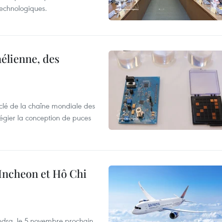
 technologiques.
élienne, des
clé de la chaîne mondiale des
légier la conception de puces
 Incheon et Hô Chi
dra, le 5 novembre prochain,