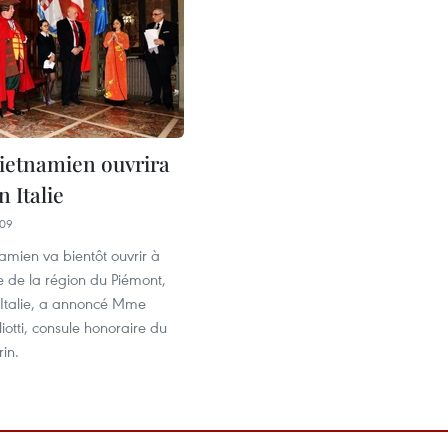
vietnamien ouvrira
n Italie
:09
amien va bientôt ouvrir à
le de la région du Piémont,
’Italie, a annoncé Mme
otti, consule honoraire du
in.