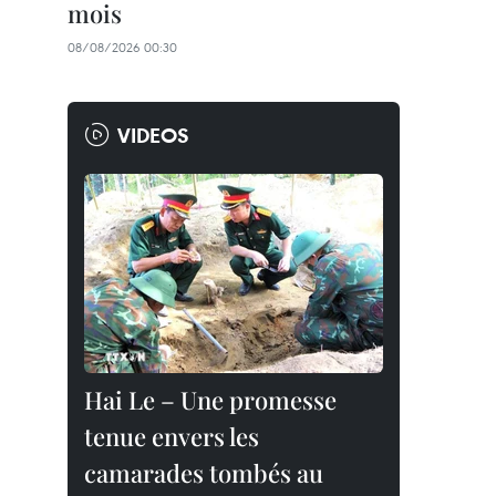
mois
08/08/2026 00:30
VIDEOS
Hai Le – Une promesse
tenue envers les
camarades tombés au