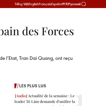
Tiếng Việt
English
Français
Español
Русский
中文
ubain des Forces
de l’Etat, Tran Dai Quang, ont reçu
LES PLUS LUS
Actualité de la semaine : Le
leader Tô Lâm demande d’unifier la