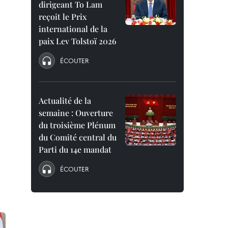
dirigeant To Lam
reçoit le Prix
international de la
paix Lev Tolstoï 2026
ÉCOUTER
Actualité de la
semaine : Ouverture
du troisième Plénum
du Comité central du
Parti du 14e mandat
ÉCOUTER