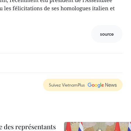
nh, récemment élu président de l'Assemblée
 les félicitations de ses homologues italien et
source
Suivez VietnamPlus
re des représentants