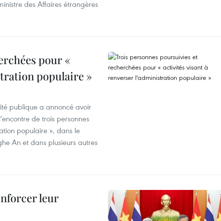
inistre des Affaires étrangères
erchées pour «
stration populaire »
rité publique a annoncé avoir
'encontre de trois personnes
ration populaire », dans le
ghe An et dans plusieurs autres
enforcer leur