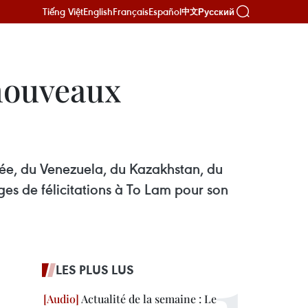
Tiếng Việt
English
Français
Español
Русский
中文
 nouveaux
ée, du Venezuela, du Kazakhstan, du
es de félicitations à To Lam pour son
LES PLUS LUS
Actualité de la semaine : Le