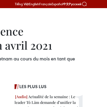
Tiếng Việt
English
Français
Español
Русский
中文
dence
 avril 2021
ietnam au cours du mois en tant que
LES PLUS LUS
Actualité de la semaine : Le
leader Tô Lâm demande d’unifier la