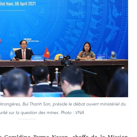
étrangères, Bui Thanh Son, préside le débat ouvert ministériel du
rité sur la question des mines. Photo : VNA