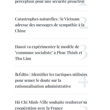
perception pour une sécurité proactive
Catastrophes naturelles : le Vietnam
adresse des messages de sympathie à la
Chine
Hanoi va expérimenter le modèle de
"commune socialiste" à Phuc Thinh et
Thu Lâm
📝Édito : Identifier les tactiques utilisées
pour semer le doute sur la
rationnalisation administrative
Hô Chi Minh-Ville souhaite renforcer sa
coopération avec la France