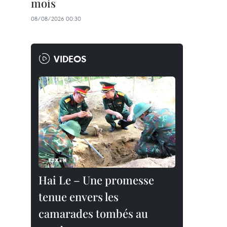
mois
08/08/2026 00:30
VIDEOS
Hai Le – Une promesse
tenue envers les
camarades tombés au