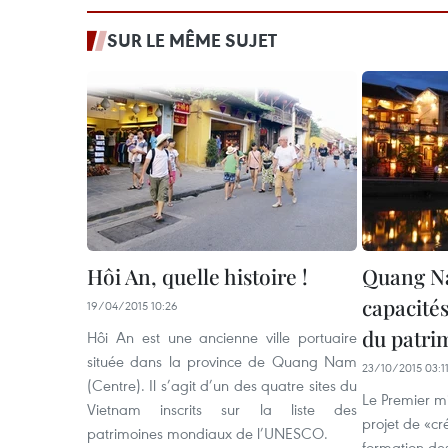
SUR LE MÊME SUJET
Hôi An, quelle histoire !
Quang Na
capacité
19/04/2015 10:26
du patrim
Hôi An est une ancienne ville portuaire
située dans la province de Quang Nam
23/10/2015 03:1
(Centre). Il s’agit d’un des quatre sites du
Le Premier mi
Vietnam inscrits sur la liste des
projet de «cr
patrimoines mondiaux de l’UNESCO.
formation des