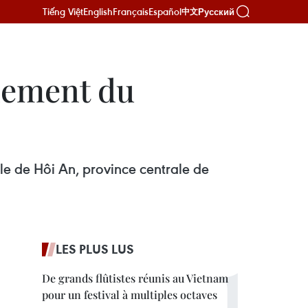
Tiếng Việt
English
Français
Español
Русский
中文
nement du
e de Hôi An, province centrale de
LES PLUS LUS
De grands flûtistes réunis au Vietnam
pour un festival à multiples octaves