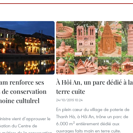
m renforce ses
À Hôi An, un parc dédié à la
s de conservation
terre cuite
oine cultulrel
24/10/2015 10:24
En plein cœur du village de poterie de
1
Thanh Hà, à Hôi An, trône un parc de
nistre vient d’approuver le
6.000 m² entièrement dédié aux
éation du Centre de
ouvrages faits main en terre cuite.
 métiers de la conservation-