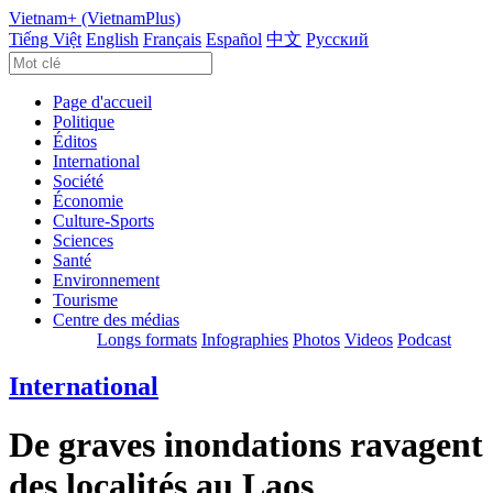
Vietnam+ (VietnamPlus)
Tiếng Việt
English
Français
Español
中文
Русский
Page d'accueil
Politique
Éditos
International
Société
Économie
Culture-Sports
Sciences
Santé
Environnement
Tourisme
Centre des médias
Longs formats
Infographies
Photos
Videos
Podcast
International
De graves inondations ravagent
des localités au Laos