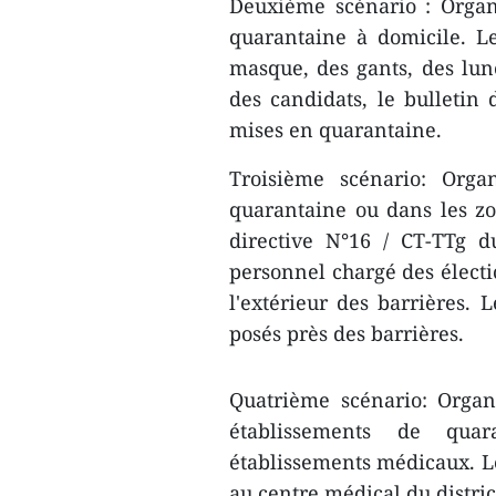
Deuxième scénario : Organ
quarantaine à domicile. Le
masque, des gants, des lunet
des candidats, le bulletin 
mises en quarantaine.
Troisième scénario: Orga
quarantaine ou dans les zon
directive N°16 / CT-TTg 
personnel chargé des électi
l'extérieur des barrières. 
posés près des barrières.
Quatrième scénario: Organ
établissements de quar
établissements médicaux. Le
au centre médical du distri