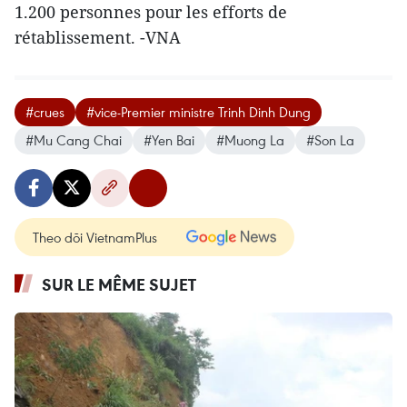
1.200 personnes pour les efforts de
rétablissement. -VNA
#crues
#vice-Premier ministre Trinh Dinh Dung
#Mu Cang Chai
#Yen Bai
#Muong La
#Son La
Theo dõi VietnamPlus
SUR LE MÊME SUJET