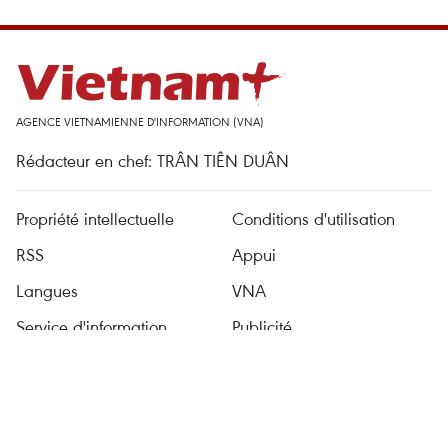
AGENCE VIETNAMIENNE D'INFORMATION (VNA)
Rédacteur en chef: TRÂN TIÊN DUÂN
Propriété intellectuelle
Conditions d'utilisation
RSS
Appui
Langues
VNA
Service d'information
Publicité
Contact
Permis de publication: 1374/GP-BTTTT délivré le 11 septembre
2008 par le ministère de l'Information et de la Communication.