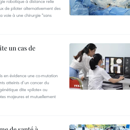
ie robotique à distance relie
x de piloter alternativement des
la voie à une chirurgie "sans
ite un cas de
mis en évidence une co-mutation
ts atteints d’un cancer du
énétique dite «pilote» ou
otes majeures et mutuellement
me de santé à