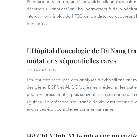
Première au Vietnam, un réseau bidirectionnel de chirurg
désormais Hanoï et Can Tho, permettant à deux hôpitau
interventions à plus de 1.700 km de distance et ouvrant 
frontières".
L’Hôpital d’oncologie de Dà Nang tra
mutations séquentielles rares
03/08/2026 03:15
Les résultats recoupés des analyses d’échantillons ont 
des gènes EGFR et ALK. D’après les médecins, les patien
poumon présentent le plus souvent une seule anomalie g
«guide». La présence simultanée de deux mutations pil
exclusives était considérée comme rarissime.
Hô Chi Minh-Ville mise sur un systè