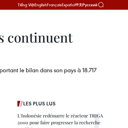
Tiếng Việt
English
Français
Español
Русский
中文
s continuent
rtant le bilan dans son pays à 18.717
LES PLUS LUS
L'Indonésie redémarre le réacteur TRIGA
2000 pour faire progresser la recherche