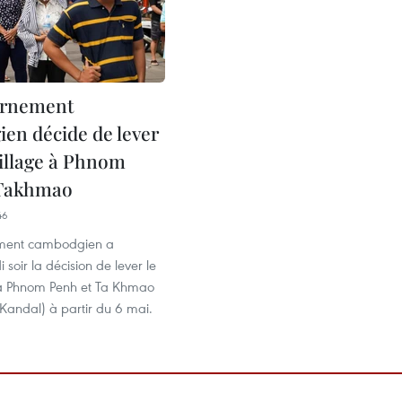
ernement
en décide de lever
uillage à Phnom
 Takhmao
46
ment cambodgien a
 soir la décision de lever le
 à Phnom Penh et Ta Khmao
Kandal) à partir du 6 mai.