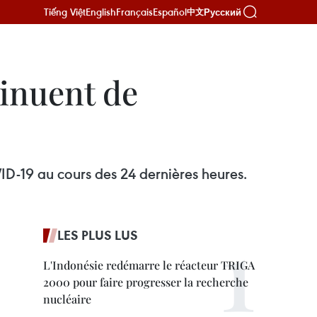
Tiếng Việt
English
Français
Español
Русский
中文
inuent de
ID-19 au cours des 24 dernières heures.
LES PLUS LUS
L'Indonésie redémarre le réacteur TRIGA
2000 pour faire progresser la recherche
nucléaire