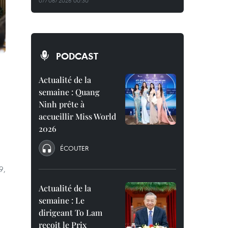
07/08/2026 00:30
PODCAST
Actualité de la
semaine : Quang
Ninh prête à
accueillir Miss World
2026
ÉCOUTER
9,
Actualité de la
semaine : Le
dirigeant To Lam
reçoit le Prix