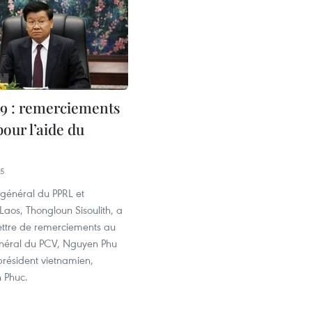
 : remerciements
our l’aide du
05
 général du PPRL et
Laos, Thongloun Sisoulith, a
ettre de remerciements au
énéral du PCV, Nguyen Phu
président vietnamien,
 Phuc.