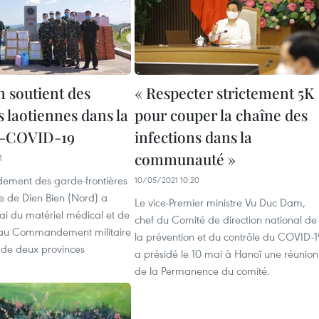
n soutient des
« Respecter strictement 5K
 laotiennes dans la
pour couper la chaîne des
ti-COVID-19
infections dans la
communauté »
1
ment des garde-frontières
10/05/2021 10:20
e de Dien Bien (Nord) a
Le vice-Premier ministre Vu Duc Dam,
ai du matériel médical et de
chef du Comité de direction national de
e au Commandement militaire
la prévention et du contrôle du COVID-1
e de deux provinces
a présidé le 10 mai à Hanoï une réunion
de la Permanence du comité.